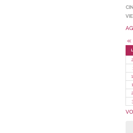
CI
VI
AG
«
VO