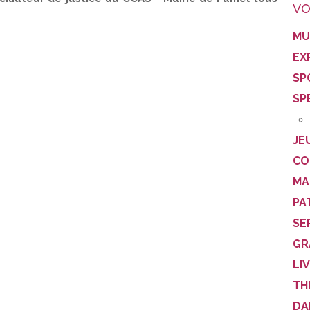
VO
MU
EX
SP
SP
JE
CO
MA
PA
SE
GR
LI
TH
DA