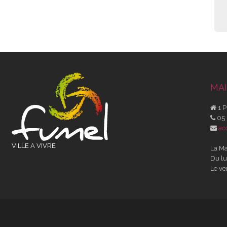
MAI
1 P
05 
ac
VILLE A VIVRE
La Ma
Du lu
Le ve