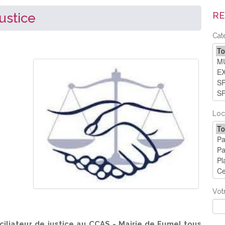
RE
ustice
Cat
Loc
Vot
liateur de justice au CCAS - Mairie de Fumel tous