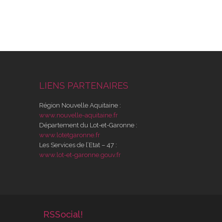
LIENS PARTENAIRES
Région Nouvelle Aquitaine :
www.nouvelle-aquitaine.fr
Département du Lot-et-Garonne :
www.lotetgaronne.fr
Les Services de l’Etat – 47 :
www.lot-et-garonne.gouv.fr
RSSocial!