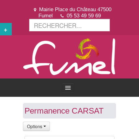
Mairie Place du Château 47500
Fumel
05 53 49 59 69
+
ACCUEIL
Permanence CARSAT
VOTRE VILLE
Options
VOTRE MAIRIE