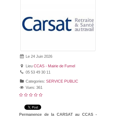
VOS DEMARCHES
VIE SCOLAIRE
SOCIAL
SPORTS ET LOISIRS
Le 24 Juin 2026
CULTURE ET PATRIMOINE
Lieu
CCAS - Mairie de Fumel
05 53 49 30 11
DÉCISIONS & DÉLIBÉRATIONS
Categories:
SERVICE PUBLIC
Vues: 361
RENDEZ-VOUS EN LIGNE
Permanence de la CARSAT au CCAS -